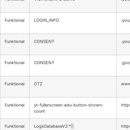
Funktional
LOGIN_INFO
.you
Funktional
CONSENT
.you
Funktional
CONSENT
.goo
Funktional
OTZ
www
Funktional
yt-fullerscreen-edu-button-shown-
http
count
Funktional
LogsDatabaseV2:*||
http