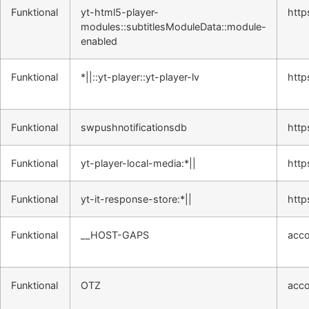
Funktional
yt-html5-player-
http
modules::subtitlesModuleData::module-
enabled
Funktional
*||::yt-player::yt-player-lv
http
Funktional
swpushnotificationsdb
http
Funktional
yt-player-local-media:*||
http
Funktional
yt-it-response-store:*||
http
Funktional
__HOST-GAPS
acco
Funktional
OTZ
acco