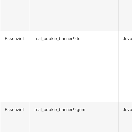
Essenziell
real_cookie_banner*-tcf
.lev
Essenziell
real_cookie_banner*-gcm
.lev