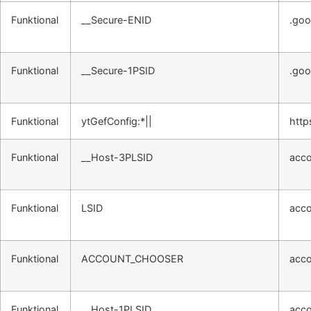
Funktional
__Secure-ENID
.goo
Funktional
__Secure-1PSID
.goo
Funktional
ytGefConfig:*||
http
Funktional
__Host-3PLSID
acco
Funktional
LSID
acco
Funktional
ACCOUNT_CHOOSER
acco
Funktional
__Host-1PLSID
acco