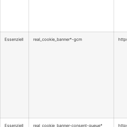
Essenziell
real_cookie_banner*-gcm
http
Essenziell
real_cookie_banner-consent-queue*
http